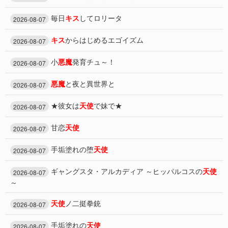
毎日
キス
してロリータ
2026-08-07
キス
からはじめるエゴイズム
2026-08-07
小
悪魔
発育チュ～！
2026-08-07
悪魔
と夜と異世界と
2026-08-07
★彼女は
天使
で妹で★
2026-08-07
甘恋
天使
2026-08-07
手垢塗れの堕
天使
2026-08-07
ギャングスタ・アルカディア ～ヒッパルコスの
天使
2026-08-07
～
天使
ノ二挺拳銃
2026-08-07
手垢塗れの
天使
2026-08-07