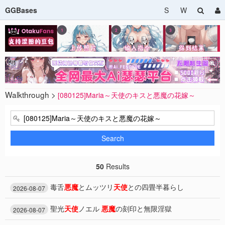
GGBases
S
W
Walkthrough >
[080125]Maria～天使のキスと悪魔の花嫁～
Search
50
Results
毒舌
悪魔
とムッツリ
天使
との四畳半暮らし
2026-08-07
聖光
天使
ノエル
悪魔
の刻印と無限淫獄
2026-08-07