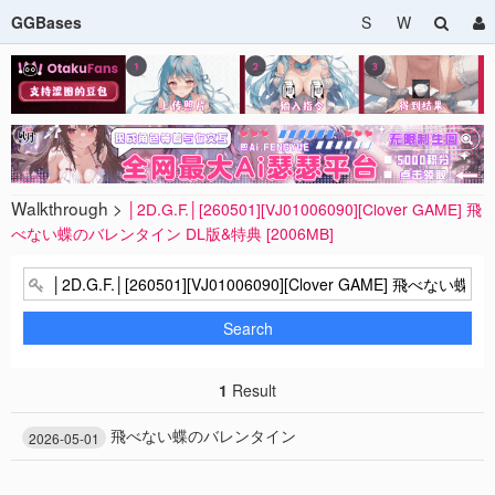
GGBases
S
W
Walkthrough >
│2D.G.F.│[260501][VJ01006090][Clover GAME] 飛
べない蝶のバレンタイン DL版&特典 [2006MB]
Search
1
Result
飛べない蝶のバレンタイン
2026-05-01