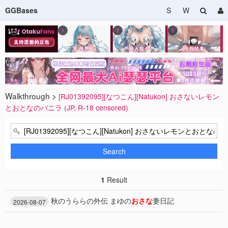
GGBases
S
W
Walkthrough >
[RJ01392095][なつこん][Natukon] おさないレモン
とおとなのバニラ (JP, R-18 censored)
Search
1
Result
秋のうららの外伝 まゆの
おさな
妻日記
2026-08-07