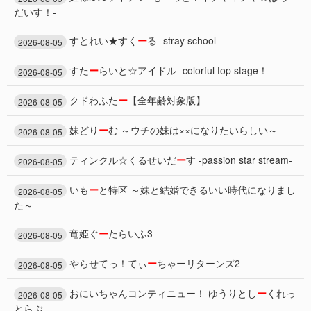
だいす！-
すとれい★すく
ー
る -stray school-
2026-08-05
すた
ー
らいと☆アイドル -colorful top stage！-
2026-08-05
クドわふた
ー
【全年齢対象版】
2026-08-05
妹どり
ー
む ～ウチの妹は××になりたいらしい～
2026-08-05
ティンクル☆くるせいだ
ー
す -passion star stream-
2026-08-05
いも
ー
と特区 ～妹と結婚できるいい時代になりまし
2026-08-05
た～
竜姫ぐ
ー
たらいふ3
2026-08-05
やらせてっ！てぃ
ー
ちゃーリターンズ2
2026-08-05
おにいちゃんコンティニュー！ ゆうりとし
ー
くれっ
2026-08-05
とらぶ