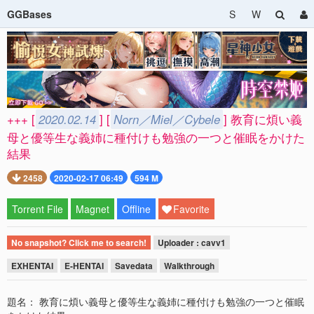
GGBases
S
W
+++ [
2020.02.14
] [
Norn／Miel／Cybele
] 教育に煩い義
母と優等生な義姉に種付けも勉強の一つと催眠をかけた
結果
2458
2020-02-17 06:49
594 M
Torrent File
Magnet
Offline
Favorite
No snapshot? Click me to search!
Uploader : cavv1
EXHENTAI
E-HENTAI
Savedata
Walkthrough
題名： 教育に煩い義母と優等生な義姉に種付けも勉強の一つと催眠