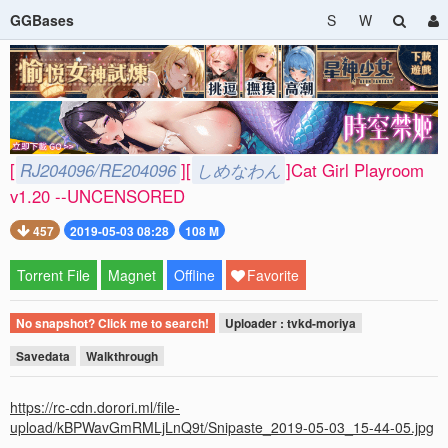
GGBases
S
W
[
RJ204096/RE204096
][
しめなわん
]Cat Girl Playroom
v1.20 --UNCENSORED
457
2019-05-03 08:28
108 M
Torrent File
Magnet
Offline
Favorite
No snapshot? Click me to search!
Uploader : tvkd-moriya
Savedata
Walkthrough
https://rc-cdn.dorori.ml/file-
upload/kBPWavGmRMLjLnQ9t/Snipaste_2019-05-03_15-44-05.jpg