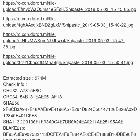
https://rc-cdn.dorori.ml/file-
upload/EfmvbWaQ5ms4eSFsH/Snipaste_2019-05-03_15-45-05.jpg
https://rc-cdn.dorori.ml/file-
upload/4ghAAxdjxBNDZgLxM/Snipaste_2019-05-03_15-46-22.jpg
https://rc-cdn.dorori.ml/file-
upload/rLNLvMWKqmNDJLwx4/Snipaste_2019-05-03_15-47-
38.jpg
https://rc-cdn.dorori.ml/file-
upload/3r7YCbhcd64MnZ4gh/Snipaste_2019-05-03_15-50-41.jpg
Extracted size : 574M
Check Info :
CRC32: A7315E8C
CRC64: 54B131EAE651AF18
SHA256:
2F6CB3A947B46AAE69E4196A57B294D824C50147126E626A09D
12845F401C9F3
SHA1: 3DD9136F1F93A0C4E7DB6A24EA0211AE25195AAE
BLAKE2sp:
BF95A3E9907532413DCFEA4F9F884AE0CE4E1886B10DBE90F6