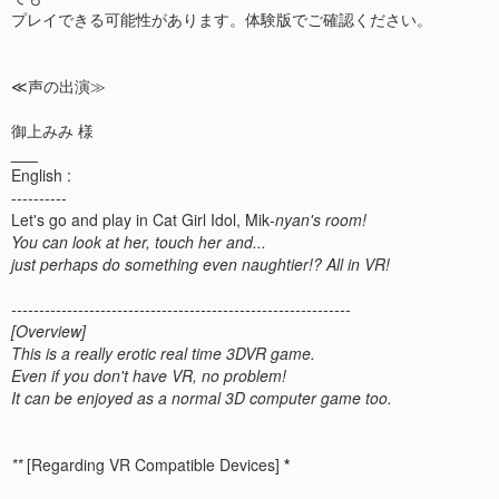
プレイできる可能性があります。体験版でご確認ください。
≪声の出演≫
___
English :
----------
Let's go and play in Cat Girl Idol, Mik
-nyan's room!
You can look at her, touch her and...
just perhaps do something even naughtier!? All in VR!
-------------------------------------------------------------
[Overview]
This is a really erotic real time 3DVR game.
Even if you don't have VR, no problem!
It can be enjoyed as a normal 3D computer game too.
**
[Regarding VR Compatible Devices]
*