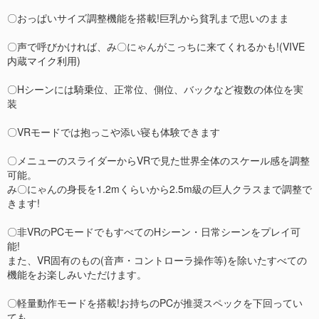
〇おっぱいサイズ調整機能を搭載!巨乳から貧乳まで思いのまま
〇声で呼びかければ、み〇にゃんがこっちに来てくれるかも!(VIVE
内蔵マイク利用)
〇Hシーンには騎乗位、正常位、側位、バックなど複数の体位を実
装
〇VRモードでは抱っこや添い寝も体験できます
〇メニューのスライダーからVRで見た世界全体のスケール感を調整
可能。
み〇にゃんの身長を1.2mくらいから2.5m級の巨人クラスまで調整で
きます!
〇非VRのPCモードでもすべてのHシーン・日常シーンをプレイ可
能!
また、VR固有のもの(音声・コントローラ操作等)を除いたすべての
機能をお楽しみいただけます。
〇軽量動作モードを搭載!お持ちのPCが推奨スペックを下回ってい
ても