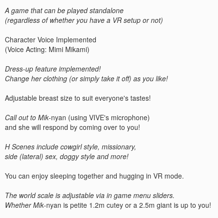
A game that can be played standalone
(regardless of whether you have a VR setup or not)
Character Voice Implemented
(Voice Acting: Mimi Mikami)
Dress-up feature implemented!
Change her clothing (or simply take it off) as you like!
Adjustable breast size to suit everyone's tastes!
Call out to Mik
-nyan (using VIVE's microphone)
and she will respond by coming over to you!
H Scenes include cowgirl style, missionary,
side (lateral) sex, doggy style and more!
You can enjoy sleeping together and hugging in VR mode.
The world scale is adjustable via in game menu sliders.
Whether Mik
-nyan is petite 1.2m cutey or a 2.5m giant is up to you!