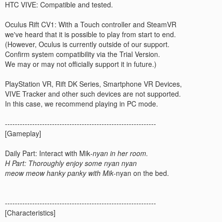
HTC VIVE: Compatible and tested.
Oculus Rift CV1: With a Touch controller and SteamVR
we've heard that it is possible to play from start to end.
(However, Oculus is currently outside of our support.
Confirm system compatibility via the Trial Version.
We may or may not officially support it in future.)
PlayStation VR, Rift DK Series, Smartphone VR Devices,
VIVE Tracker and other such devices are not supported.
In this case, we recommend playing in PC mode.
-------------------------------------------------------------
[Gameplay]
Daily Part: Interact with Mik
-nyan in her room.
H Part: Thoroughly enjoy some nyan nyan
meow meow hanky panky with Mik
-nyan on the bed.
-------------------------------------------------------------
[Characteristics]