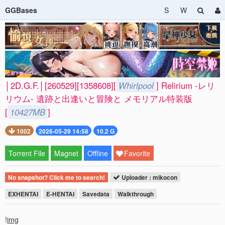
GGBases
S
W
│2D.G.F.│[260529][1358608][
Whirlpool
] Relirium -レリ
リウム- 遺跡と出逢いと冒険と メモリアル特装版
[
10427MB
]
1002
2026-05-29 14:58
10.2 G
Torrent File
Magnet
Offline
Favorite
No snapshot? Click me to search!
Uploader : mikocon
EXHENTAI
E-HENTAI
Savedata
Walkthrough
!
img