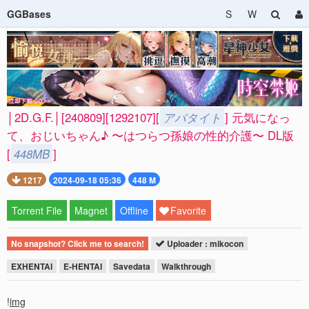
GGBases
S
W
│2D.G.F.│[240809][1292107][
アパタイト
] 元気になっ
て、おじいちゃん♪ 〜はつらつ孫娘の性的介護〜 DL版
[
448MB
]
1217
2024-09-18 05:36
448 M
Torrent File
Magnet
Offline
Favorite
No snapshot? Click me to search!
Uploader : mikocon
EXHENTAI
E-HENTAI
Savedata
Walkthrough
!
img