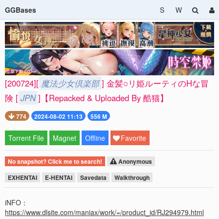
GGBases
S
W
[200724][
魔法少女倶楽部
] 金髪○リ姫ルーティのHな冒
険 [
JPN
]【Repacked & Uploaded By 酷猫】
774
2024-08-02 11:13
556 M
Torrent File
Magnet
Offline
Favorite
No snapshot? Click me to search!
Anonymous
EXHENTAI
E-HENTAI
Savedata
Walkthrough
iNFO：
https://www.dlsite.com/maniax/work/=/product_id/RJ294979.html