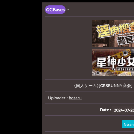
GGBases
>
(同人ゲーム)[GR8BUNNY商会
Uploader :
hotaru
Date :
2024-07-26
No sn