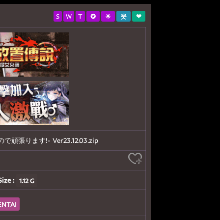
S
W
T
✪
☀
웃
❤
す!- Ver23.12.03.zip
Size :
1.12 G
ENTAI