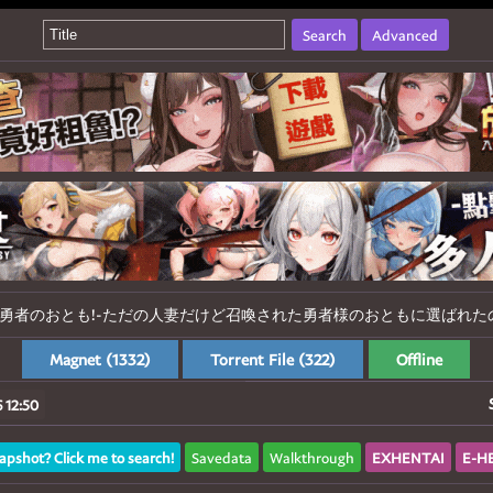
Search
Advanced
] 勇者のおとも!-ただの人妻だけど召喚された勇者様のおともに選ばれたので頑張りま
Magnet (1332)
Torrent File (322)
Offline
 12:50
apshot? Click me to search!
Savedata
Walkthrough
EXHENTAI
E-H