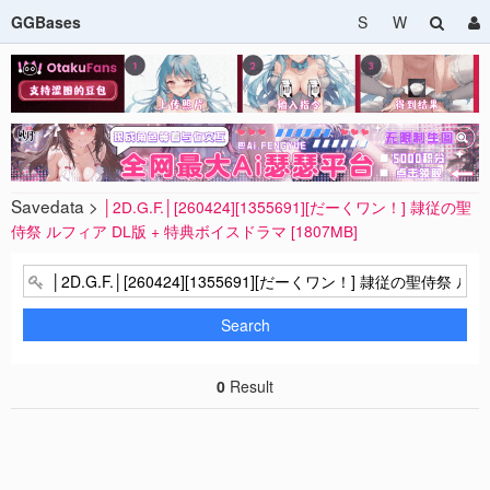
GGBases
S
W
Savedata >
│2D.G.F.│[260424][1355691][だーくワン！] 隷従の聖
侍祭 ルフィア DL版 + 特典ボイスドラマ [1807MB]
Search
0
Result