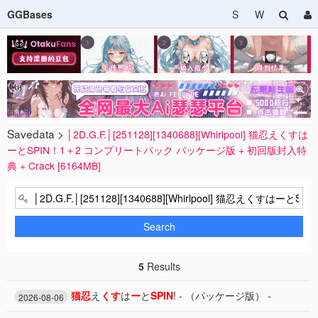
GGBases
S
W
Savedata >
│2D.G.F.│[251128][1340688][Whirlpool] 猫忍えくすは
ーとSPIN！1＋2 コンプリートパック パッケージ版 + 初回版封入特
典 + Crack [6164MB]
Search
5
Results
猫
忍
え
くす
は
ー
と
SPIN
! - （パッケージ版） -
2026-08-06