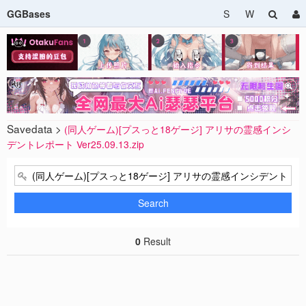
GGBases
S
W
Savedata >
(同人ゲーム)[プスっと18ゲージ] アリサの霊感インシ
デントレポート Ver25.09.13.zip
Search
0
Result