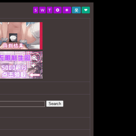
S
W
T
✪
☀
웃
❤
Search