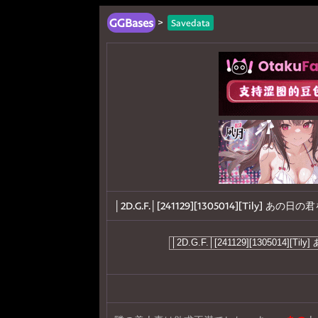
GGBases
>
Savedata
│2D.G.F.│[241129][1305014][Tily] あ