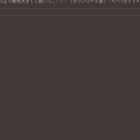
のより断然大きくて硬いっ…！～ - （ダウンロード版） - <アパタイト>