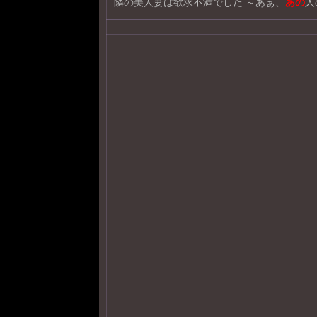
隣の美人妻は欲求不満でした ～あぁ、
あの
人