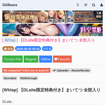
GGBases
S
W
[
Whisp
] 【DLsite限定特典付き】まいてつ 全部入り
816
2025-08-30 09:36
117 G
Torrent File
Magnet
Offline
Favorite
No snapshot? Click me to search!
Uploader : AkaneHaruka
Savedata
Walkthrough
[Whisp] 【DLsite限定特典付き】まいてつ 全部入り
DLsite :