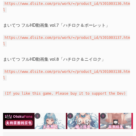
https://www.dlsite.com/pro/work/=/product_id/VJ01003136.htm
l
まいてつ フルHD動画集 vol.7「ハチロク＆ポーレット」
https://www.dlsite.com/pro/work/=/product_id/VJ01003137.htm
l
まいてつ フルHD動画集 vol.8「ハチロク＆ニイロク」
https://www.dlsite.com/pro/work/=/product_id/VJ01003138.htm
l
(If you like this game, Please buy it to support the Dev)