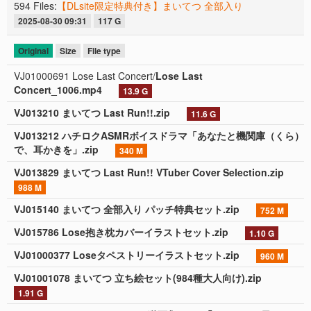
594 Files:
【DLsite限定特典付き】まいてつ 全部入り
2025-08-30 09:31
117 G
Original
Size
File type
VJ01000691 Lose Last Concert/
Lose Last
Concert_1006.mp4
13.9 G
VJ013210 まいてつ Last Run!!.zip
11.6 G
VJ013212 ハチロクASMRボイスドラマ「あなたと機関庫（くら）
で、耳かきを」.zip
340 M
VJ013829 まいてつ Last Run!! VTuber Cover Selection.zip
988 M
VJ015140 まいてつ 全部入り パッチ特典セット.zip
752 M
VJ015786 Lose抱き枕カバーイラストセット.zip
1.10 G
VJ01000377 Loseタペストリーイラストセット.zip
960 M
VJ01001078 まいてつ 立ち絵セット(984種大人向け).zip
1.91 G