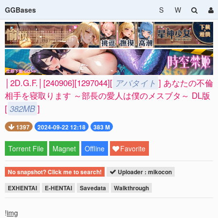
GGBases
S
W
│2D.G.F.│[240906][1297044][
アパタイト
] あなたの不倫
相手を寝取ります ～部長の愛人は僕のメスブタ～ DL版
[
382MB
]
1397
2024-09-22 12:18
383 M
Torrent File
Magnet
Offline
Favorite
No snapshot? Click me to search!
Uploader : mikocon
EXHENTAI
E-HENTAI
Savedata
Walkthrough
!
img