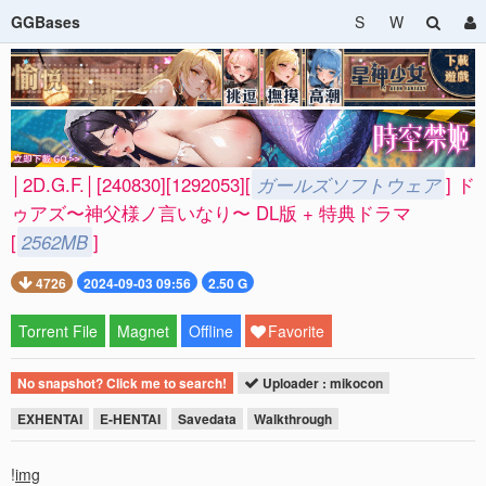
GGBases
S
W
│2D.G.F.│[240830][1292053][
ガールズソフトウェア
] ド
ゥアズ〜神父様ノ言いなり〜 DL版 + 特典ドラマ
[
2562MB
]
4726
2024-09-03 09:56
2.50 G
Torrent File
Magnet
Offline
Favorite
No snapshot? Click me to search!
Uploader : mikocon
EXHENTAI
E-HENTAI
Savedata
Walkthrough
!
img