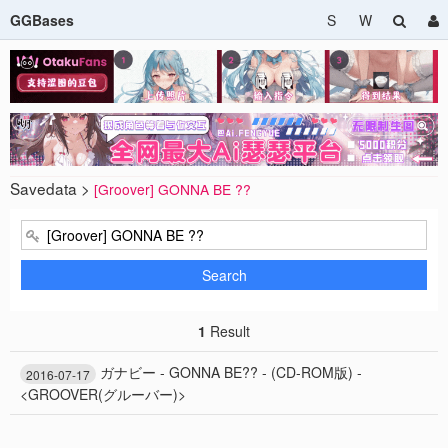
GGBases
S
W
Savedata >
[Groover] GONNA BE ??
Search
1
Result
ガナビー - GONNA BE?? - (CD-ROM版) -
2016-07-17
<GROOVER(グルーバー)>